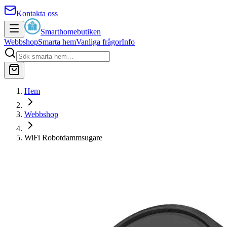
Kontakta oss
Smarthomebutiken
Webbshop
Smarta hem
Vanliga frågor
Info
Hem
Webbshop
WiFi Robotdammsugare