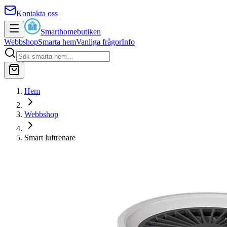
Kontakta oss
Smarthomebutiken
Webbshop
Smarta hem
Vanliga frågor
Info
Hem
Webbshop
Smart luftrenare