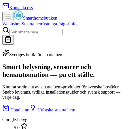
Kontakta oss
Smarthomebutiken
Webbshop
Smarta hem
Vanliga frågor
Info
Sveriges butik för smarta hem
Smart belysning, sensorer och
hemautomation
— på ett ställe.
Kurerat sortiment av smarta hem-produkter för svenska bostäder.
Snabb leverans, tydliga installationsguider och svensk support —
varje dag.
Handla nu
Utforska smarta hem
Google-betyg
5.0