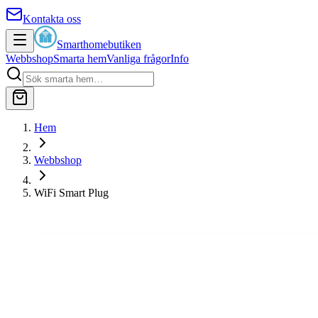
Kontakta oss
Smarthomebutiken
Webbshop
Smarta hem
Vanliga frågor
Info
Hem
Webbshop
WiFi Smart Plug