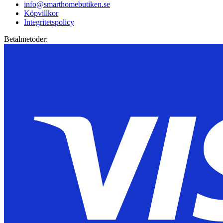
info@smarthomebutiken.se
Köpvillkor
Integritetspolicy
Betalmetoder: