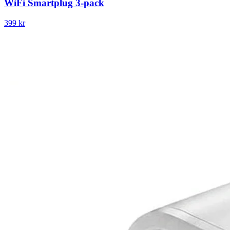
WiFi Smartplug 3-pack
399 kr