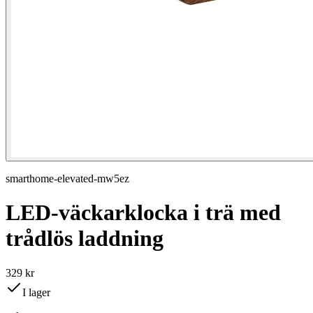
smarthome-elevated-mw5ez
LED-väckarklocka i trä med
trådlös laddning
329 kr
I lager