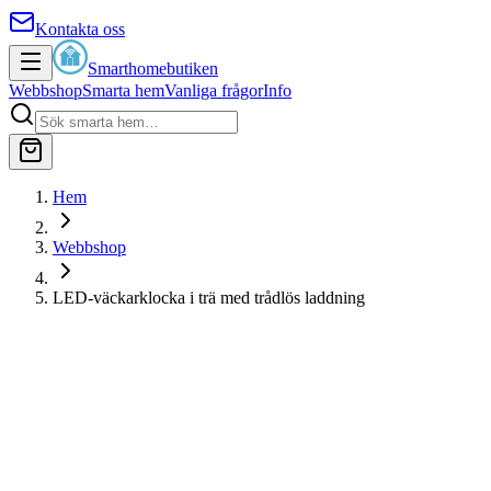
Kontakta oss
Smarthomebutiken
Webbshop
Smarta hem
Vanliga frågor
Info
Hem
Webbshop
LED-väckarklocka i trä med trådlös laddning