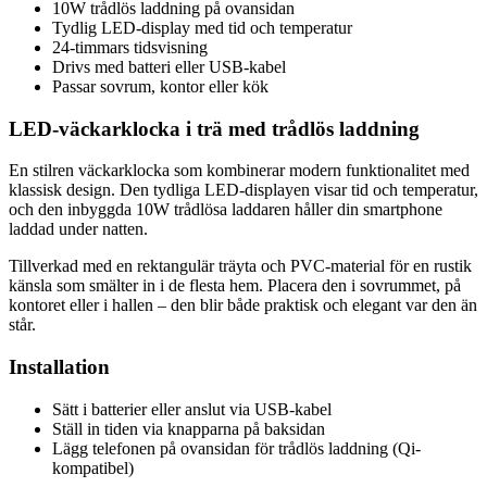
10W trådlös laddning på ovansidan
Tydlig LED-display med tid och temperatur
24-timmars tidsvisning
Drivs med batteri eller USB-kabel
Passar sovrum, kontor eller kök
LED-väckarklocka i trä med trådlös laddning
En stilren väckarklocka som kombinerar modern funktionalitet med
klassisk design. Den tydliga LED-displayen visar tid och temperatur,
och den inbyggda 10W trådlösa laddaren håller din smartphone
laddad under natten.
Tillverkad med en rektangulär träyta och PVC-material för en rustik
känsla som smälter in i de flesta hem. Placera den i sovrummet, på
kontoret eller i hallen – den blir både praktisk och elegant var den än
står.
Installation
Sätt i batterier eller anslut via USB-kabel
Ställ in tiden via knapparna på baksidan
Lägg telefonen på ovansidan för trådlös laddning (Qi-
kompatibel)