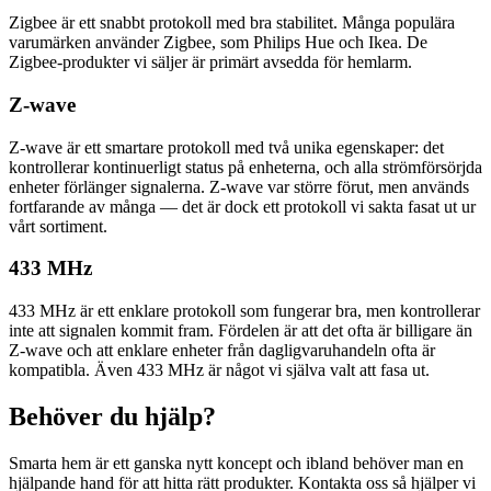
Zigbee är ett snabbt protokoll med bra stabilitet. Många populära
varumärken använder Zigbee, som Philips Hue och Ikea. De
Zigbee-produkter vi säljer är primärt avsedda för hemlarm.
Z-wave
Z-wave är ett smartare protokoll med två unika egenskaper: det
kontrollerar kontinuerligt status på enheterna, och alla strömförsörjda
enheter förlänger signalerna. Z-wave var större förut, men används
fortfarande av många — det är dock ett protokoll vi sakta fasat ut ur
vårt sortiment.
433 MHz
433 MHz är ett enklare protokoll som fungerar bra, men kontrollerar
inte att signalen kommit fram. Fördelen är att det ofta är billigare än
Z-wave och att enklare enheter från dagligvaruhandeln ofta är
kompatibla. Även 433 MHz är något vi själva valt att fasa ut.
Behöver du hjälp?
Smarta hem är ett ganska nytt koncept och ibland behöver man en
hjälpande hand för att hitta rätt produkter. Kontakta oss så hjälper vi