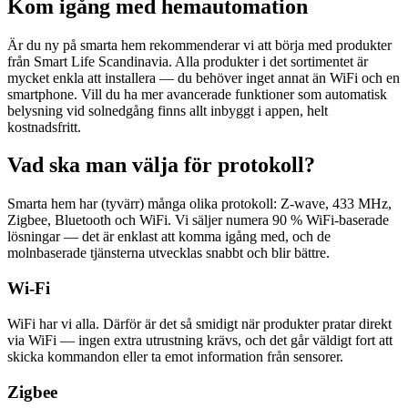
Kom igång med hemautomation
Är du ny på smarta hem rekommenderar vi att börja med produkter
från Smart Life Scandinavia. Alla produkter i det sortimentet är
mycket enkla att installera — du behöver inget annat än WiFi och en
smartphone. Vill du ha mer avancerade funktioner som automatisk
belysning vid solnedgång finns allt inbyggt i appen, helt
kostnadsfritt.
Vad ska man välja för protokoll?
Smarta hem har (tyvärr) många olika protokoll: Z-wave, 433 MHz,
Zigbee, Bluetooth och WiFi. Vi säljer numera 90 % WiFi-baserade
lösningar — det är enklast att komma igång med, och de
molnbaserade tjänsterna utvecklas snabbt och blir bättre.
Wi-Fi
WiFi har vi alla. Därför är det så smidigt när produkter pratar direkt
via WiFi — ingen extra utrustning krävs, och det går väldigt fort att
skicka kommandon eller ta emot information från sensorer.
Zigbee