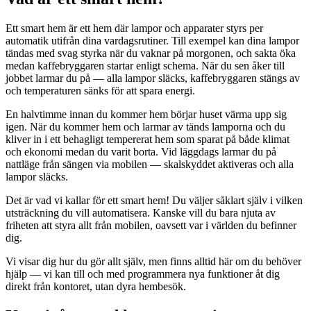
Ett smart hem är ett hem där lampor och apparater styrs per
automatik utifrån dina vardagsrutiner. Till exempel kan dina lampor
tändas med svag styrka när du vaknar på morgonen, och sakta öka
medan kaffebryggaren startar enligt schema. När du sen åker till
jobbet larmar du på — alla lampor släcks, kaffebryggaren stängs av
och temperaturen sänks för att spara energi.
En halvtimme innan du kommer hem börjar huset värma upp sig
igen. När du kommer hem och larmar av tänds lamporna och du
kliver in i ett behagligt tempererat hem som sparat på både klimat
och ekonomi medan du varit borta. Vid läggdags larmar du på
nattläge från sängen via mobilen — skalskyddet aktiveras och alla
lampor släcks.
Det är vad vi kallar för ett smart hem! Du väljer såklart själv i vilken
utsträckning du vill automatisera. Kanske vill du bara njuta av
friheten att styra allt från mobilen, oavsett var i världen du befinner
dig.
Vi visar dig hur du gör allt själv, men finns alltid här om du behöver
hjälp — vi kan till och med programmera nya funktioner åt dig
direkt från kontoret, utan dyra hembesök.