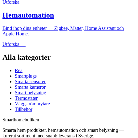
Utforska →
Hemautomation
Bind ihop dina enheter — Zigbee, Matter, Home Assistant och
Apple Home.
Utforska →
Alla kategorier
Rea
Smartplugs
Smarta sensorer
Smarta kameror
Smart belysning
Termostater
Väggströmbrytare
Tillbehör
Smarthomebutiken
Smarta hem-produkter, hemautomation och smart belysning —
kurerat sortiment med snabb leverans i Sverige.