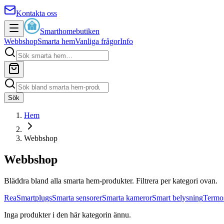
Kontakta oss
Smarthomebutiken
Webbshop
Smarta hem
Vanliga frågor
Info
Sök
Hem
Webbshop
Webbshop
Bläddra bland alla smarta hem-produkter. Filtrera per kategori ovan.
Rea
Smartplugs
Smarta sensorer
Smarta kameror
Smart belysning
Termos
Inga produkter i den här kategorin ännu.