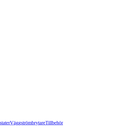
tater
Väggströmbrytare
Tillbehör