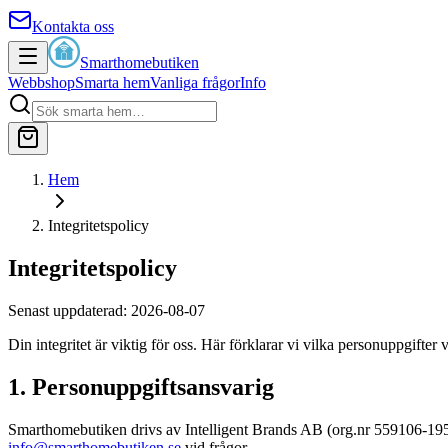
Kontakta oss
Smarthomebutiken
Webbshop
Smarta hem
Vanliga frågor
Info
Hem
Integritetspolicy
Integritetspolicy
Senast uppdaterad:
2026-08-07
Din integritet är viktig för oss. Här förklarar vi vilka personuppgifte
1. Personuppgiftsansvarig
Smarthomebutiken drivs av Intelligent Brands AB (org.nr 559106-1956
info@smarthomebutiken.se
vid frågor.