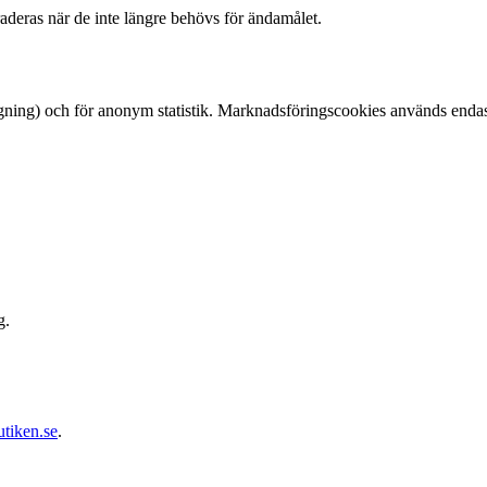
raderas när de inte längre behövs för ändamålet.
ggning) och för anonym statistik. Marknadsföringscookies används enda
g.
tiken.se
.