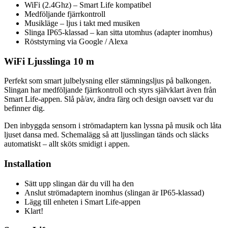
WiFi (2.4Ghz) – Smart Life kompatibel
Medföljande fjärrkontroll
Musikläge – ljus i takt med musiken
Slinga IP65-klassad – kan sitta utomhus (adapter inomhus)
Röststyrning via Google / Alexa
WiFi Ljusslinga 10 m
Perfekt som smart julbelysning eller stämningsljus på balkongen.
Slingan har medföljande fjärrkontroll och styrs självklart även från
Smart Life-appen. Slå på/av, ändra färg och design oavsett var du
befinner dig.
Den inbyggda sensorn i strömadaptern kan lyssna på musik och låta
ljuset dansa med. Schemalägg så att ljusslingan tänds och släcks
automatiskt – allt sköts smidigt i appen.
Installation
Sätt upp slingan där du vill ha den
Anslut strömadaptern inomhus (slingan är IP65-klassad)
Lägg till enheten i Smart Life-appen
Klart!