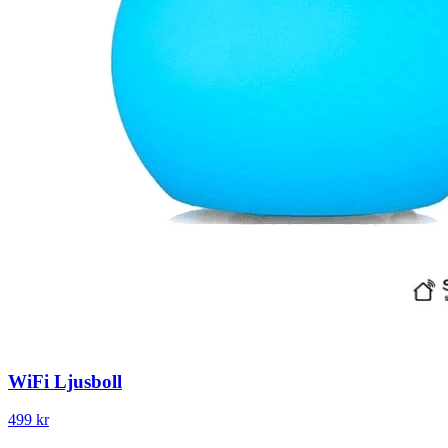
WiFi Ljusboll
499 kr