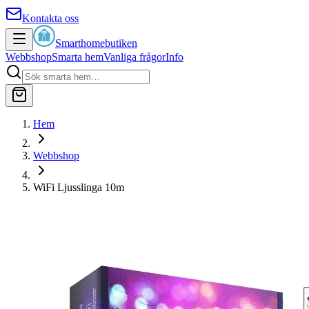
Kontakta oss
Smarthomebutiken
Webbshop
Smarta hem
Vanliga frågor
Info
Hem
Webbshop
WiFi Ljusslinga 10m