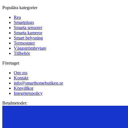
Populära kategorier
Rea
Smartplugs
Smarta sensorer
Smarta kameror
Smart belysning
Termostater
Väggströmbrytare
Tillbehör
Företaget
Om oss
Kontakt
info@smarthomebutiken.se
Köpvillkor
Integritetspolicy
Betalmetoder: