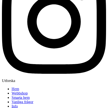
Utforska
Hem
Webbshop
Smarta hem
Vanliga frågor
Info