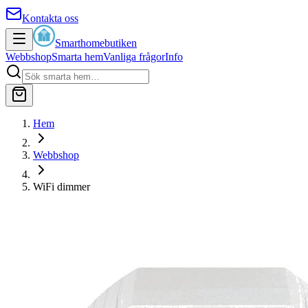
Kontakta oss
Smarthomebutiken
Webbshop
Smarta hem
Vanliga frågor
Info
Hem
Webbshop
WiFi dimmer