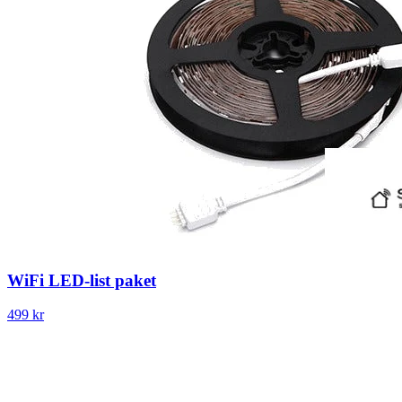
WiFi LED-list paket
499 kr