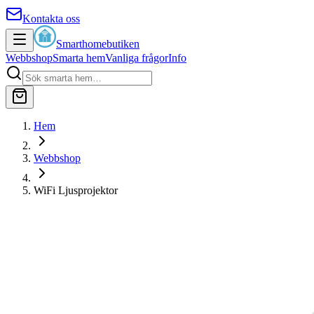
Kontakta oss
Smarthomebutiken
Webbshop
Smarta hem
Vanliga frågor
Info
Hem
Webbshop
WiFi Ljusprojektor