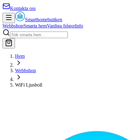
Kontakta oss
Smarthomebutiken
Webbshop
Smarta hem
Vanliga frågor
Info
Hem
Webbshop
WiFi Ljusboll