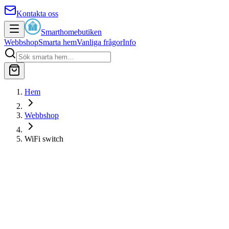
Kontakta oss
Smarthomebutiken
Webbshop
Smarta hem
Vanliga frågor
Info
Hem
Webbshop
WiFi switch