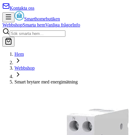
Kontakta oss
Smarthomebutiken
Webbshop
Smarta hem
Vanliga frågor
Info
Hem
Webbshop
Smart brytare med energimätning