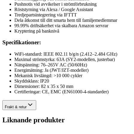
Pushnotis vid avvikelser i strömförbrukning
Röststyrning via Alexa / Google Assistant
Tredjepartsintegrering via IFTTT
Dela åtkomst till ditt smarta hem till familjemedlemmar
99.99% driftsäkerhet via skalbara Amazon servrar
Kryptering på banknivå
Specifikationer:
WiFi-standard: IEEE 802.11 b/g/n (2.412–2.484 GHz)
Maximal strömstyrka: 63A (SY2-modellen, justerbar)
Nätspänning: 76–265V AC (50/60Hz)
Energimätning: Ja (JWT/JZT-modeller)
Mekanisk livslängd: >10 000 cykler
Skyddsklass: IP20
Dimensioner: 82 x 35 x 50 mm
Certifieringar: CE, EMC (EN61000-4-standarder)
Frakt & retur
Liknande produkter