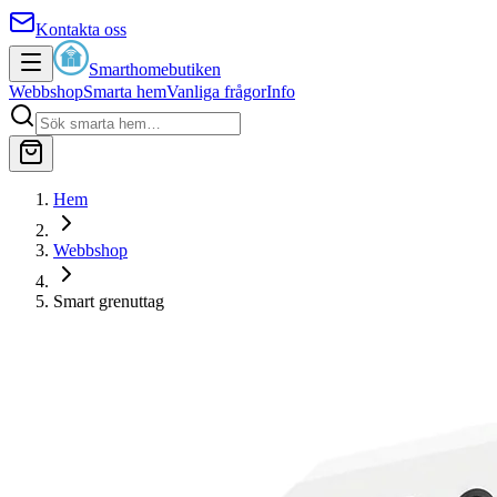
Kontakta oss
Smarthomebutiken
Webbshop
Smarta hem
Vanliga frågor
Info
Hem
Webbshop
Smart grenuttag