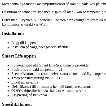
Med denna nya modell av temp/fuktsensor så kan du hålla koll på temp
Dessutom är denna utrustad med display så att du kan se temperatur, luf
Drivs med 3 stycken AA batterier. Enheten drar väldigt lite ström då den
kommunicerar direkt via WiFi.
Installation
Lägg till i appen
Installera på vägg eller placera stående
Smart Life appen
Fungerar med alla Smart Life Scandinavia produkter
Pushnotis vid vald temperaturnivå
Scener/Automation (exempelvis starta element vid låg temperat
Tredjepartsintegrering via IFTTT
Enkel att använda
Dela åtkomst till ditt smarta hem till familjemedlemmar
99.99% driftsäkerhet via skalbara Amazon servrar
Kryptering på banknivå
Specifikationer: