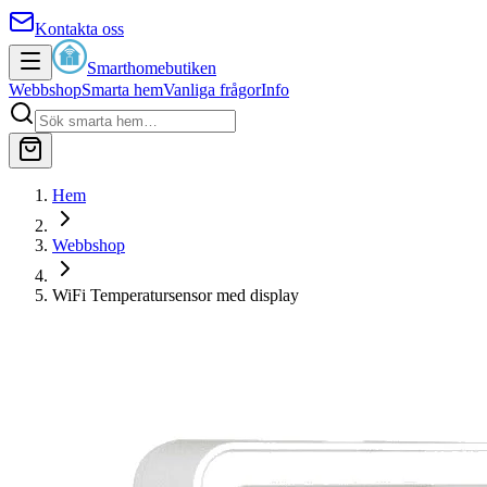
Kontakta oss
Smarthomebutiken
Webbshop
Smarta hem
Vanliga frågor
Info
Hem
Webbshop
WiFi Temperatursensor med display