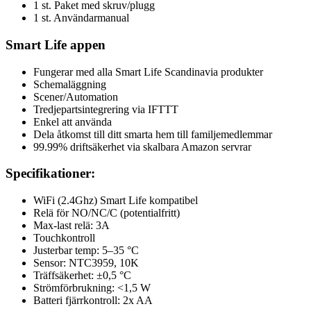
1 st. Paket med skruv/plugg
1 st. Användarmanual
Smart Life appen
Fungerar med alla Smart Life Scandinavia produkter
Schemaläggning
Scener/Automation
Tredjepartsintegrering via IFTTT
Enkel att använda
Dela åtkomst till ditt smarta hem till familjemedlemmar
99.99% driftsäkerhet via skalbara Amazon servrar
Specifikationer:
WiFi (2.4Ghz) Smart Life kompatibel
Relä för NO/NC/C (potentialfritt)
Max-last relä: 3A
Touchkontroll
Justerbar temp: 5–35 °C
Sensor: NTC3959, 10K
Träffsäkerhet: ±0,5 °C
Strömförbrukning: <1,5 W
Batteri fjärrkontroll: 2x AA