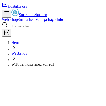
Kontakta oss
Smarthomebutiken
Webbshop
Smarta hem
Vanliga frågor
Info
Hem
Webbshop
WiFi Termostat med kontroll