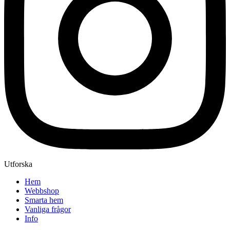
Utforska
Hem
Webbshop
Smarta hem
Vanliga frågor
Info