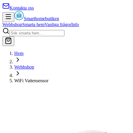
Kontakta oss
Smarthomebutiken
Webbshop
Smarta hem
Vanliga frågor
Info
Hem
Webbshop
WiFi Vattensensor