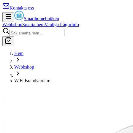
Kontakta oss
Smarthomebutiken
Webbshop
Smarta hem
Vanliga frågor
Info
Hem
Webbshop
WiFi Brandvarnare