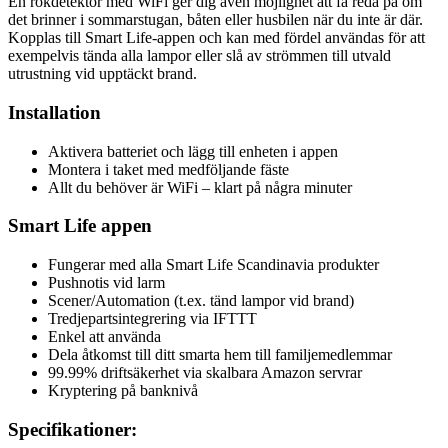
En rökdetektor med WiFi ger dig även möjlighet att få reda på om
det brinner i sommarstugan, båten eller husbilen när du inte är där.
Kopplas till Smart Life-appen och kan med fördel användas för att
exempelvis tända alla lampor eller slå av strömmen till utvald
utrustning vid upptäckt brand.
Installation
Aktivera batteriet och lägg till enheten i appen
Montera i taket med medföljande fäste
Allt du behöver är WiFi – klart på några minuter
Smart Life appen
Fungerar med alla Smart Life Scandinavia produkter
Pushnotis vid larm
Scener/Automation (t.ex. tänd lampor vid brand)
Tredjepartsintegrering via IFTTT
Enkel att använda
Dela åtkomst till ditt smarta hem till familjemedlemmar
99.99% driftsäkerhet via skalbara Amazon servrar
Kryptering på banknivå
Specifikationer: