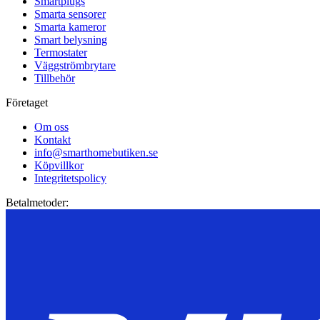
Smartplugs
Smarta sensorer
Smarta kameror
Smart belysning
Termostater
Väggströmbrytare
Tillbehör
Företaget
Om oss
Kontakt
info@smarthomebutiken.se
Köpvillkor
Integritetspolicy
Betalmetoder: