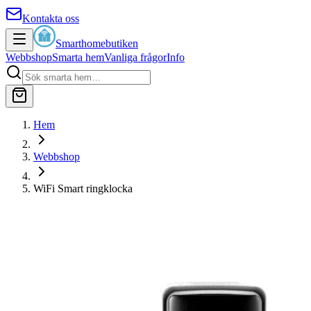
Kontakta oss
Smarthomebutiken
Webbshop
Smarta hem
Vanliga frågor
Info
Hem
Webbshop
WiFi Smart ringklocka