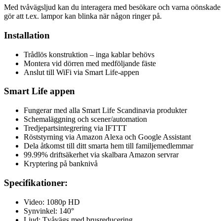
Med tvåvägsljud kan du interagera med besökare och varna oönskade g
gör att t.ex. lampor kan blinka när någon ringer på.
Installation
Trådlös konstruktion – inga kablar behövs
Montera vid dörren med medföljande fäste
Anslut till WiFi via Smart Life-appen
Smart Life appen
Fungerar med alla Smart Life Scandinavia produkter
Schemaläggning och scener/automation
Tredjepartsintegrering via IFTTT
Röststyrning via Amazon Alexa och Google Assistant
Dela åtkomst till ditt smarta hem till familjemedlemmar
99.99% driftsäkerhet via skalbara Amazon servrar
Kryptering på banknivå
Specifikationer:
Video: 1080p HD
Synvinkel: 140°
Ljud: Tvåvägs med brusreducering