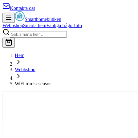
Kontakta oss
Smarthomebutiken
Webbshop
Smarta hem
Vanliga frågor
Info
Hem
Webbshop
WiFi rörelsesensor