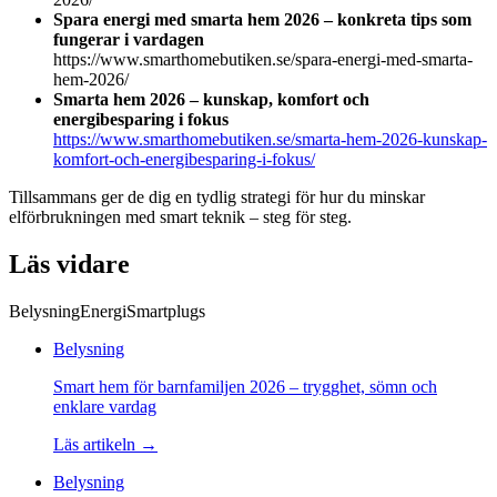
Spara energi med smarta hem 2026 – konkreta tips som
fungerar i vardagen
https://www.smarthomebutiken.se/spara-energi-med-smarta-
hem-2026/
Smarta hem 2026 – kunskap, komfort och
energibesparing i fokus
https://www.smarthomebutiken.se/smarta-hem-2026-kunskap-
komfort-och-energibesparing-i-fokus/
Tillsammans ger de dig en tydlig strategi för hur du minskar
elförbrukningen med smart teknik – steg för steg.
Läs vidare
Belysning
Energi
Smartplugs
Belysning
Smart hem för barnfamiljen 2026 – trygghet, sömn och
enklare vardag
Läs artikeln →
Belysning