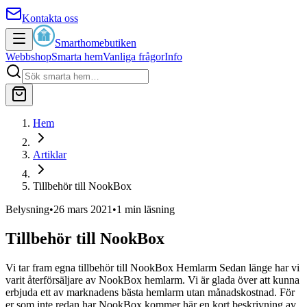
Kontakta oss
Smarthomebutiken
Webbshop
Smarta hem
Vanliga frågor
Info
Hem
Artiklar
Tillbehör till NookBox
Belysning
•
26 mars 2021
•
1
min läsning
Tillbehör till NookBox
Vi tar fram egna tillbehör till NookBox Hemlarm Sedan länge har vi
varit återförsäljare av NookBox hemlarm. Vi är glada över att kunna
erbjuda ett av marknadens bästa hemlarm utan månadskostnad. För
er som inte redan har NookBox kommer här en kort beskrivning av