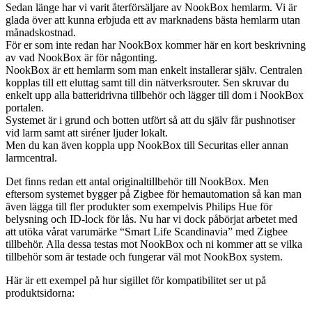
Sedan länge har vi varit återförsäljare av NookBox hemlarm. Vi är
glada över att kunna erbjuda ett av marknadens bästa hemlarm utan
månadskostnad.
För er som inte redan har NookBox kommer här en kort beskrivning
av vad NookBox är för någonting.
NookBox är ett hemlarm som man enkelt installerar själv. Centralen
kopplas till ett eluttag samt till din nätverksrouter. Sen skruvar du
enkelt upp alla batteridrivna tillbehör och lägger till dom i NookBox
portalen.
Systemet är i grund och botten utfört så att du själv får pushnotiser
vid larm samt att siréner ljuder lokalt.
Men du kan även koppla upp NookBox till Securitas eller annan
larmcentral.
Det finns redan ett antal originaltillbehör till NookBox. Men
eftersom systemet bygger på Zigbee för hemautomation så kan man
även lägga till fler produkter som exempelvis Philips Hue för
belysning och ID-lock för lås. Nu har vi dock påbörjat arbetet med
att utöka vårat varumärke “Smart Life Scandinavia” med Zigbee
tillbehör. Alla dessa testas mot NookBox och ni kommer att se vilka
tillbehör som är testade och fungerar väl mot NookBox system.
Här är ett exempel på hur sigillet för kompatibilitet ser ut på
produktsidorna: