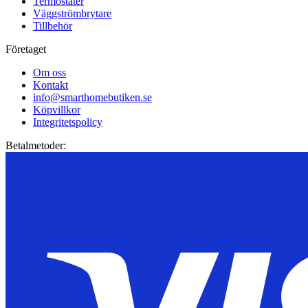
Termostater
Väggströmbrytare
Tillbehör
Företaget
Om oss
Kontakt
info@smarthomebutiken.se
Köpvillkor
Integritetspolicy
Betalmetoder: