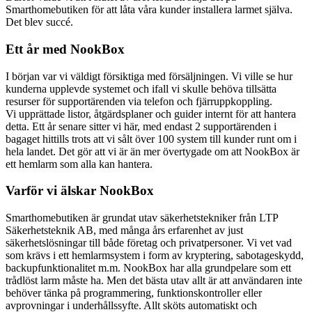
Smarthomebutiken för att låta våra kunder installera larmet själva.
Det blev succé.
Ett år med NookBox
I början var vi väldigt försiktiga med försäljningen. Vi ville se hur
kunderna upplevde systemet och ifall vi skulle behöva tillsätta
resurser för supportärenden via telefon och fjärruppkoppling.
Vi upprättade listor, åtgärdsplaner och guider internt för att hantera
detta. Ett år senare sitter vi här, med endast 2 supportärenden i
bagaget hittills trots att vi sålt över 100 system till kunder runt om i
hela landet. Det gör att vi är än mer övertygade om att NookBox är
ett hemlarm som alla kan hantera.
Varför vi älskar NookBox
Smarthomebutiken är grundat utav säkerhetstekniker från LTP
Säkerhetsteknik AB, med många års erfarenhet av just
säkerhetslösningar till både företag och privatpersoner. Vi vet vad
som krävs i ett hemlarmsystem i form av kryptering, sabotageskydd,
backupfunktionalitet m.m. NookBox har alla grundpelare som ett
trådlöst larm måste ha. Men det bästa utav allt är att användaren inte
behöver tänka på programmering, funktionskontroller eller
avprovningar i underhållssyfte. Allt sköts automatiskt och