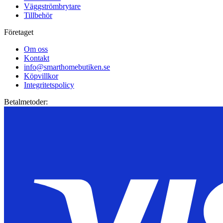
Väggströmbrytare
Tillbehör
Företaget
Om oss
Kontakt
info@smarthomebutiken.se
Köpvillkor
Integritetspolicy
Betalmetoder: