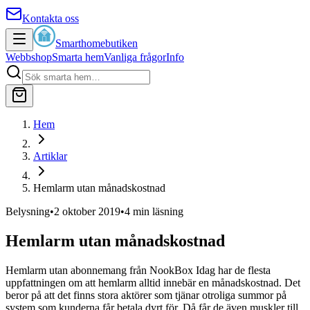
Kontakta oss
Smarthomebutiken
Webbshop
Smarta hem
Vanliga frågor
Info
Hem
Artiklar
Hemlarm utan månadskostnad
Belysning
•
2 oktober 2019
•
4
min läsning
Hemlarm utan månadskostnad
Hemlarm utan abonnemang från NookBox Idag har de flesta
uppfattningen om att hemlarm alltid innebär en månadskostnad. Det
beror på att det finns stora aktörer som tjänar otroliga summor på
system som kunderna får betala dyrt för. Då får de även muskler till