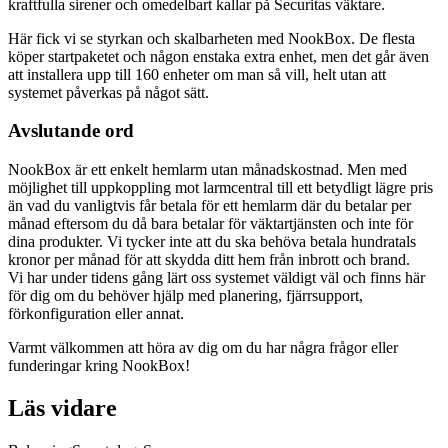
kraftfulla sirener och omedelbart kallar på Securitas väktare.
Här fick vi se styrkan och skalbarheten med NookBox. De flesta
köper startpaketet och någon enstaka extra enhet, men det går även
att installera upp till 160 enheter om man så vill, helt utan att
systemet påverkas på något sätt.
Avslutande ord
NookBox är ett enkelt hemlarm utan månadskostnad. Men med
möjlighet till uppkoppling mot larmcentral till ett betydligt lägre pris
än vad du vanligtvis får betala för ett hemlarm där du betalar per
månad eftersom du då bara betalar för väktartjänsten och inte för
dina produkter. Vi tycker inte att du ska behöva betala hundratals
kronor per månad för att skydda ditt hem från inbrott och brand.
Vi har under tidens gång lärt oss systemet väldigt väl och finns här
för dig om du behöver hjälp med planering, fjärrsupport,
förkonfiguration eller annat.
Varmt välkommen att höra av dig om du har några frågor eller
funderingar kring NookBox!
Läs vidare