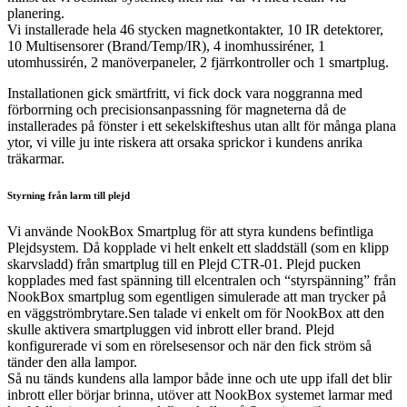
planering.
Vi installerade hela 46 stycken magnetkontakter, 10 IR detektorer,
10 Multisensorer (Brand/Temp/IR), 4 inomhussiréner, 1
utomhussirén, 2 manöverpaneler, 2 fjärrkontroller och 1 smartplug.
Installationen gick smärtfritt, vi fick dock vara noggranna med
förborrning och precisionsanpassning för magneterna då de
installerades på fönster i ett sekelskifteshus utan allt för många plana
ytor, vi ville ju inte riskera att orsaka sprickor i kundens anrika
träkarmar.
Styrning från larm till plejd
Vi använde NookBox Smartplug för att styra kundens befintliga
Plejdsystem. Då kopplade vi helt enkelt ett sladdställ (som en klipp
skarvsladd) från smartplug till en Plejd CTR-01. Plejd pucken
kopplades med fast spänning till elcentralen och “styrspänning” från
NookBox smartplug som egentligen simulerade att man trycker på
en väggströmbrytare.Sen talade vi enkelt om för NookBox att den
skulle aktivera smartpluggen vid inbrott eller brand. Plejd
konfigurerade vi som en rörelsesensor och när den fick ström så
tänder den alla lampor.
Så nu tänds kundens alla lampor både inne och ute upp ifall det blir
inbrott eller börjar brinna, utöver att NookBox systemet larmar med