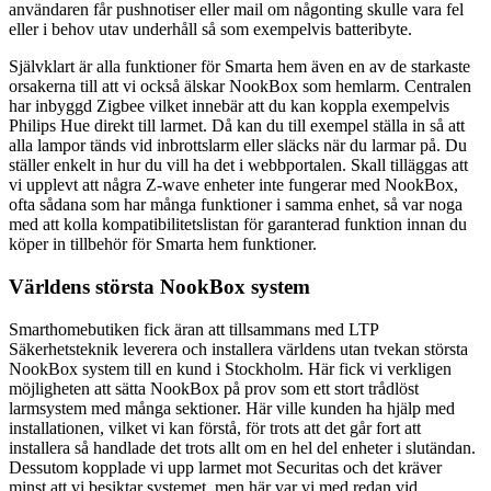
användaren får pushnotiser eller mail om någonting skulle vara fel
eller i behov utav underhåll så som exempelvis batteribyte.
Självklart är alla funktioner för Smarta hem även en av de starkaste
orsakerna till att vi också älskar NookBox som hemlarm. Centralen
har inbyggd Zigbee vilket innebär att du kan koppla exempelvis
Philips Hue direkt till larmet. Då kan du till exempel ställa in så att
alla lampor tänds vid inbrottslarm eller släcks när du larmar på. Du
ställer enkelt in hur du vill ha det i webbportalen. Skall tilläggas att
vi upplevt att några Z-wave enheter inte fungerar med NookBox,
ofta sådana som har många funktioner i samma enhet, så var noga
med att kolla kompatibilitetslistan för garanterad funktion innan du
köper in tillbehör för Smarta hem funktioner.
Världens största NookBox system
Smarthomebutiken fick äran att tillsammans med LTP
Säkerhetsteknik leverera och installera världens utan tvekan största
NookBox system till en kund i Stockholm. Här fick vi verkligen
möjligheten att sätta NookBox på prov som ett stort trådlöst
larmsystem med många sektioner. Här ville kunden ha hjälp med
installationen, vilket vi kan förstå, för trots att det går fort att
installera så handlade det trots allt om en hel del enheter i slutändan.
Dessutom kopplade vi upp larmet mot Securitas och det kräver
minst att vi besiktar systemet, men här var vi med redan vid