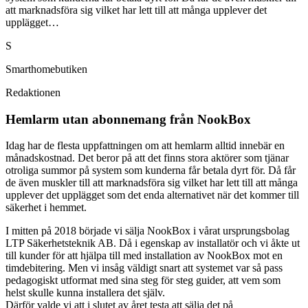
att marknadsföra sig vilket har lett till att många upplever det
upplägget…
S
Smarthomebutiken
Redaktionen
Hemlarm utan abonnemang från NookBox
Idag har de flesta uppfattningen om att hemlarm alltid innebär en
månadskostnad. Det beror på att det finns stora aktörer som tjänar
otroliga summor på system som kunderna får betala dyrt för. Då får
de även muskler till att marknadsföra sig vilket har lett till att många
upplever det upplägget som det enda alternativet när det kommer till
säkerhet i hemmet.
I mitten på 2018 började vi sälja NookBox i vårat ursprungsbolag
LTP Säkerhetsteknik AB. Då i egenskap av installatör och vi åkte ut
till kunder för att hjälpa till med installation av NookBox mot en
timdebitering. Men vi insåg väldigt snart att systemet var så pass
pedagogiskt utformat med sina steg för steg guider, att vem som
helst skulle kunna installera det själv.
Därför valde vi att i slutet av året testa att sälja det på