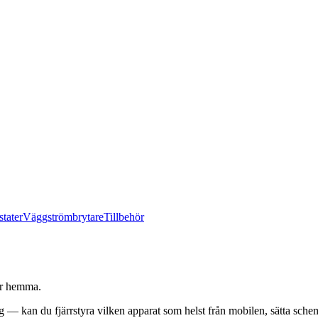
tater
Väggströmbrytare
Tillbehör
ter hemma.
 — kan du fjärrstyra vilken apparat som helst från mobilen, sätta schem