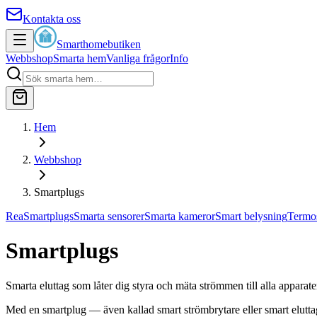
Kontakta oss
Smarthomebutiken
Webbshop
Smarta hem
Vanliga frågor
Info
Hem
Webbshop
Smartplugs
Rea
Smartplugs
Smarta sensorer
Smarta kameror
Smart belysning
Termos
Smartplugs
Smarta eluttag som låter dig styra och mäta strömmen till alla appara
Med en smartplug — även kallad smart strömbrytare eller smart eluttag