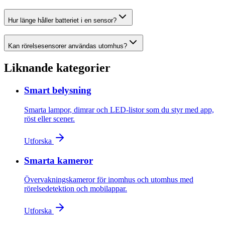
Hur länge håller batteriet i en sensor?
Kan rörelsesensorer användas utomhus?
Liknande kategorier
Smart belysning
Smarta lampor, dimrar och LED-listor som du styr med app,
röst eller scener.
Utforska
Smarta kameror
Övervakningskameror för inomhus och utomhus med
rörelsedetektion och mobilappar.
Utforska