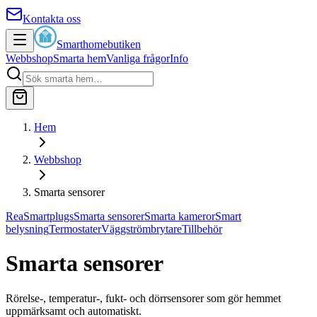
Kontakta oss
Smarthomebutiken
Webbshop
Smarta hem
Vanliga frågor
Info
Hem
Webbshop
Smarta sensorer
Rea
Smartplugs
Smarta sensorer
Smarta kameror
Smart
belysning
Termostater
Väggströmbrytare
Tillbehör
Smarta sensorer
Rörelse-, temperatur-, fukt- och dörrsensorer som gör hemmet
uppmärksamt och automatiskt.