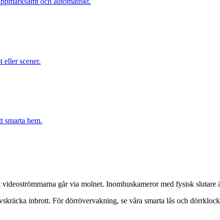
 uppmärksamt och automatiskt.
 eller scener.
tt smarta hem.
att videoströmmarna går via molnet. Inomhuskameror med fysisk slutare 
skräcka inbrott. För dörrövervakning, se våra smarta lås och dörrklock