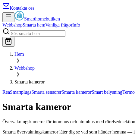
Kontakta oss
Smarthomebutiken
Webbshop
Smarta hem
Vanliga frågor
Info
Hem
Webbshop
Smarta kameror
Rea
Smartplugs
Smarta sensorer
Smarta kameror
Smart belysning
Termos
Smarta kameror
Övervakningskameror för inomhus och utomhus med rörelsedetektion
Smarta övervakningskameror låter dig se vad som händer hemma — i r