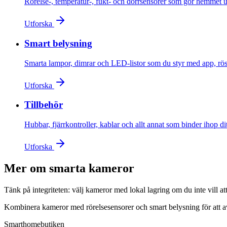
Rörelse-, temperatur-, fukt- och dörrsensorer som gör hemmet
Utforska
Smart belysning
Smarta lampor, dimrar och LED-listor som du styr med app, röst
Utforska
Tillbehör
Hubbar, fjärrkontroller, kablar och allt annat som binder ihop di
Utforska
Mer om
smarta kameror
Tänk på integriteten: välj kameror med lokal lagring om du inte vill 
Kombinera kameror med rörelsesensorer och smart belysning för att av
Smarthomebutiken